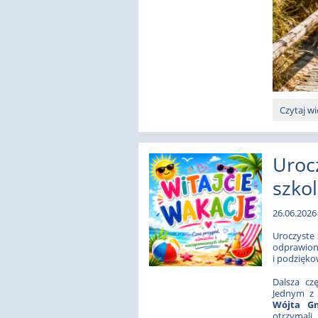
Czas
Czytaj wi
pracy
szkoły
w
Uroc
WAKACJE.
szko
26.06.2026 
Uroczyste
odprawio
i podzięko
Dalsza cz
Jednym z 
Wójta Gm
otrzymali