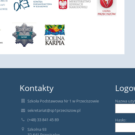
Kontakty
Logo
Szkoła Podstawowa Nr 1 w Przeciszowie
Nazwa uży
sekretariat@sp1przeciszow.pl
(+48) 33 841 45 89
Hasło:
Szkolna 93
32-641 Przeciszów