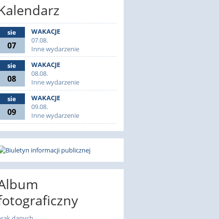
Kalendarz
WAKACJE
sie
07.08.
07
Inne wydarzenie
WAKACJE
sie
08.08.
08
Inne wydarzenie
WAKACJE
sie
09.08.
09
Inne wydarzenie
Album
fotograficzny
brak danych