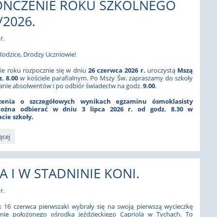
OŃCZENIE ROKU SZKOLNEGO
/2026.
r.
odzice, Drodzy Uczniowie!
e roku rozpocznie się w dniu
26 czerwca 2026 r.
uroczystą
Mszą
. 8.00
w kościele parafialnym. Po Mszy Św. zapraszamy do szkoły
nie absolwentów i po odbiór świadectw na godz.
9.00
.
zenia o szczegółowych ‎wynikach egzaminu ósmoklasisty
można odbierać w dniu
3 lipca 2026 r.
od godz.
8.30
w
cie szkoły.
ZENIE
ęcej
EGO
6.:
A I W STADNINIE KONI.
r.
 16 czerwca pierwszaki wybrały się na swoją pierwszą wycieczkę
ie położonego ośrodka jeździeckiego Capriola w Tychach. To