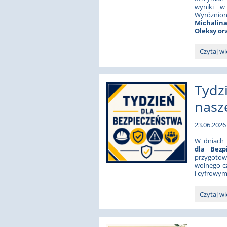
wyniki w
Wyróżnion
Michalin
Oleksy or
Uroczyst
Czytaj wi
zakończe
roku
szkolneg
Tydz
2025/202
nasze
23.06.2026 
W dniach 
dla Bezp
przygotow
wolnego cz
i cyfrowym
Tydzień
Czytaj wi
dla
Bezpiecz
w