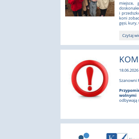
miejsce,
doskonal
i przedszk
koni zobac
gęsi, kury
KLASA
Czytaj wi
I
W
STADNIN
KOM
KONI.:
18.06.2026 
Szanowni R
Przypomin
wolnymi 
odbywają s