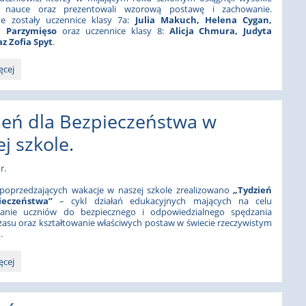
 nauce oraz prezentowali wzorową postawę i zachowanie.
e zostały uczennice klasy 7a:
Julia Makuch, Helena Cygan,
a Parzymięso
oraz uczennice klasy 8:
Alicja Chmura, Judyta
az Zofia Spyt
.
e
ęcej
nie
o
ień dla Bezpieczeństwa w
6.:
j szkole.
r.
poprzedzających wakacje w naszej szkole zrealizowano
„Tydzień
ieczeństwa”
– cykl działań edukacyjnych mających na celu
anie uczniów do bezpiecznego i odpowiedzialnego spędzania
asu oraz kształtowanie właściwych postaw w świecie rzeczywistym
.
ęcej
eństwa