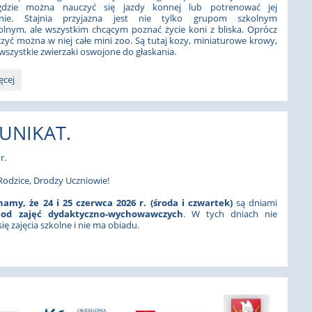
 gdzie można nauczyć się jazdy konnej lub potrenować jej
enie. Stajnia przyjazna jest nie tylko grupom szkolnym
olnym, ale wszystkim chcącym poznać życie koni z bliska. Oprócz
zyć można w niej całe mini zoo. Są tutaj kozy, miniaturowe krowy,
, wszystkie zwierzaki oswojone do głaskania.
ęcej
IE
UNIKAT.
r.
odzice, Drodzy Uczniowie!
amy, że 24 i 25 czerwca 2026 r. (środa i czwartek)
są dniami
od zajęć dydaktyczno-wychowawczych
. W tych dniach nie
ię zajęcia szkolne i nie ma obiadu.