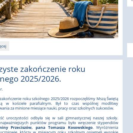
ęcej
zyste zakończenie roku
:
lnego 2025/2026.
r.
 zakończenie roku szkolnego 2025/2026 rozpoczęliśmy Mszą Świętą
ną w kościele parafialnym. Był to czas wspólnej modlitwy
wania za minione miesiące nauki, pracy oraz szkolnych sukcesów.
ęść uroczystości odbyła się w sali gimnastycznej naszej szkoły.
najważniejszych punktów programu było wręczenie stypendiów
iny Przeciszów, pana Tomasza Kosowskiego
. Wyróżnienia
 uczniowie, którzy w mijającym roku szkolnym osiągnęli wysokie