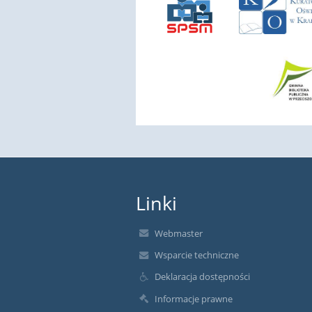
Linki
Webmaster
Wsparcie techniczne
Deklaracja dostępności
Informacje prawne