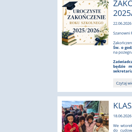
ZAK
naszej
szkole.:
2025
22.06.2026 
Szanowni R
Zakończeni
Św. o godz
na pożegna
Zaświadc
będzie 
sekretaria
ZAKOŃC
Czytaj wi
ROKU
SZKOLN
2025/202
KLAS
18.06.2026 
We wtorek
do cudown